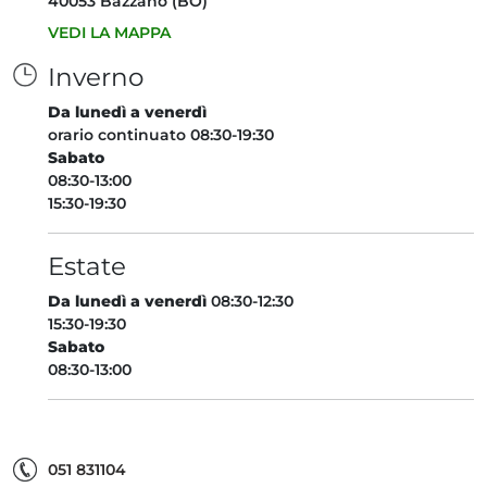
Guida Completa al Benessere in Estate: 7 Consigli Esse
AVENA: UN CEREALE PREZIOSO
PER IL BENESSERE
DELL’ORGANISMO
LEGGI L'ARTICOLO
Avena: un cereale prezioso per il benessere dell’organ
FARMACIA OSTI S.R.L.
Via Matteotti, 74 - Loc. Valsamoggia
40053 Bazzano (BO)
VEDI LA MAPPA