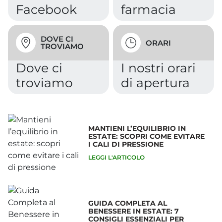
Prenota il tuo appuntamento
PRENOTA IL TUO
APPUNTAMENTO
Puoi comodamente prenotare online il
tuo appuntamento in farmacia.
PRENOTA ORA L'APPUNTAMENTO
FACEBOOK
CHIAMACI
Contattaci su
Chiama la
Facebook
farmacia