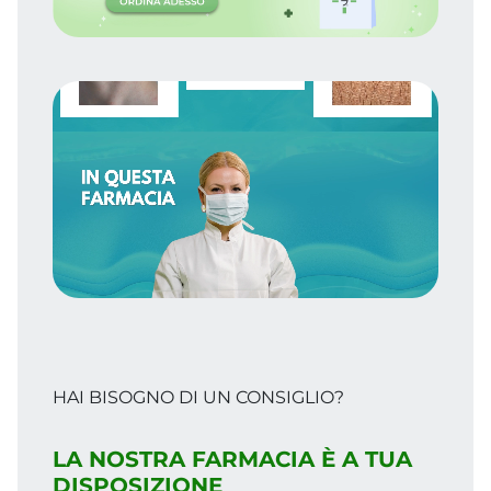
⏸
La
Farmacia Osti
si avvale della
collaborazione di uno staff di professionisti
qualificati ed in costante aggiornamento
professionale.
DOWNLOAD INFORMATIVA PRIVACY