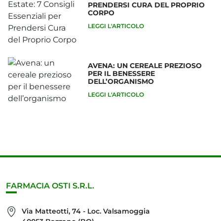
DOVE CI
ORARI
TROVIAMO
Dove ci
I nostri orari
troviamo
di apertura
MANTIENI L’EQUILIBRIO IN
ESTATE: SCOPRI COME EVITARE
I CALI DI PRESSIONE
LEGGI L'ARTICOLO
Mantieni l’equilibrio in estate: scopri come evitare i cal
GUIDA COMPLETA AL
BENESSERE IN ESTATE: 7
CONSIGLI ESSENZIALI PER
PRENDERSI CURA DEL PROPRIO
CORPO
LEGGI L'ARTICOLO